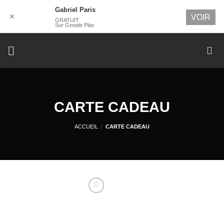
Gabriel Paris
✕
VOIR
GRATUIT
Sur Google Play
Passer
au
contenu
CARTE CADEAU
ACCUEIL
/
CARTE CADEAU
Ajouter
à la
wishlist