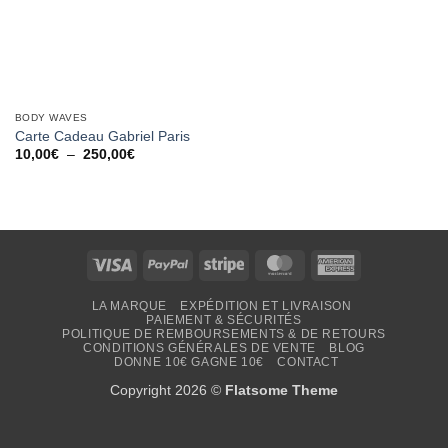
BODY WAVES
Carte Cadeau Gabriel Paris
Plage
10,00
€
–
250,00
€
de
prix :
10,00€
à
250,00€
Visa
PayPal
Stripe
MasterCard
American
Express
LA MARQUE
EXPÉDITION ET LIVRAISON
PAIEMENT & SÉCURITÉS
POLITIQUE DE REMBOURSEMENTS & DE RETOURS
CONDITIONS GÉNÉRALES DE VENTE
BLOG
DONNE 10€ GAGNE 10€
CONTACT
Copyright 2026 ©
Flatsome Theme