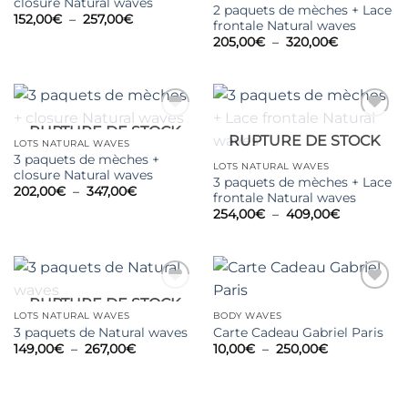
closure Natural waves
2 paquets de mèches + Lace
Plage
152,00
€
–
257,00
€
frontale Natural waves
de
Plage
prix :
205,00
€
–
320,00
€
de
152,00€
prix :
à
205,00€
257,00€
à
320,00€
RUPTURE DE STOCK
Ajouter
Ajouter
RUPTURE DE STOCK
à la
à la
LOTS NATURAL WAVES
wishlist
wishlist
3 paquets de mèches +
LOTS NATURAL WAVES
closure Natural waves
3 paquets de mèches + Lace
Plage
202,00
€
–
347,00
€
frontale Natural waves
de
Plage
prix :
254,00
€
–
409,00
€
de
202,00€
prix :
à
254,00€
347,00€
à
409,00€
RUPTURE DE STOCK
Ajouter
Ajouter
à la
à la
LOTS NATURAL WAVES
BODY WAVES
wishlist
wishlist
3 paquets de Natural waves
Carte Cadeau Gabriel Paris
Plage
Plage
149,00
€
–
267,00
€
10,00
€
–
250,00
€
de
de
prix :
prix :
149,00€
10,00€
à
à
267,00€
250,00€