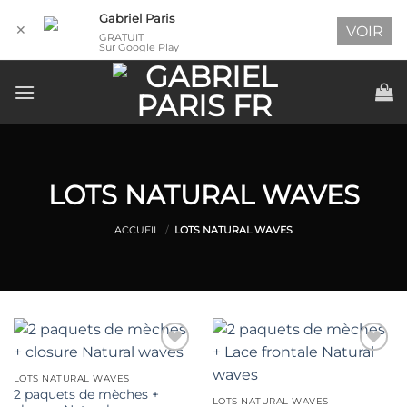
Gabriel Paris
✕
VOIR
GRATUIT
Sur Google Play
Passer
au
contenu
LOTS NATURAL WAVES
ACCUEIL
/
LOTS NATURAL WAVES
Ajouter
Ajouter
à la
à la
LOTS NATURAL WAVES
wishlist
wishlist
2 paquets de mèches +
LOTS NATURAL WAVES