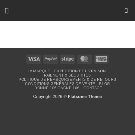
Passer
au
contenu
Visa
PayPal
Stripe
MasterCard
American
Express
LA MARQUE
EXPÉDITION ET LIVRAISON
PAIEMENT & SÉCURITÉS
POLITIQUE DE REMBOURSEMENTS & DE RETOURS
CONDITIONS GÉNÉRALES DE VENTE
BLOG
DONNE 10€ GAGNE 10€
CONTACT
Copyright 2026 ©
Flatsome Theme