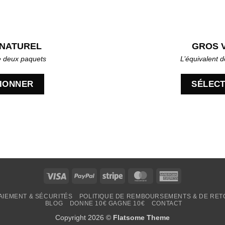
NATUREL
GROS 
e deux paquets
L’équivalent d
IONNER
SÉLEC
Visa
PayPal
Stripe
MasterCard
American
Express
AIEMENT & SÉCURITÉS
POLITIQUE DE REMBOURSEMENTS & DE RE
BLOG
DONNE 10€ GAGNE 10€
CONTACT
Copyright 2026 ©
Flatsome Theme