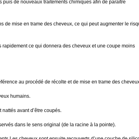
s puis de nouveaux traitements chimiques afin de paraître
ens de mise en trame des cheveux, ce qui peut augmenter le ris
lus rapidement ce qui donnera des cheveux et une coupe moins
 référence au procédé de récolte et de mise en trame des cheveux
eveux humains.
t nattés avant d’être coupés.
rvés dans le sens original (de la racine à la pointe).
ents.Les cheveux sont ensuite recouverts d’une couche de silic