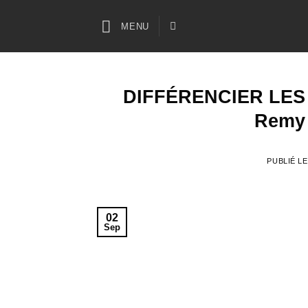
Passer
au
MENU
contenu
DIFFÉRENCIER LES 
Remy 
PUBLIÉ L
02
Sep