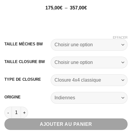
Plage
175,00
€
–
357,00
€
de
prix :
175,00€
à
357,00€
EFFACER
TAILLE MÈCHES BW
TAILLE CLOSURE BW
TYPE DE CLOSURE
ORIGINE
quantité de 3 paquets de mèches + closure body waves
AJOUTER AU PANIER