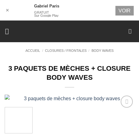
Gabriel Paris
✕
VOIR
GRATUIT
Sur Google Play
Passer
au
contenu
ACCUEIL
/
CLOSURES / FRONTALES
/
BODY WAVES
3 PAQUETS DE MÈCHES + CLOSURE
BODY WAVES
Ajouter
à la
wishlist