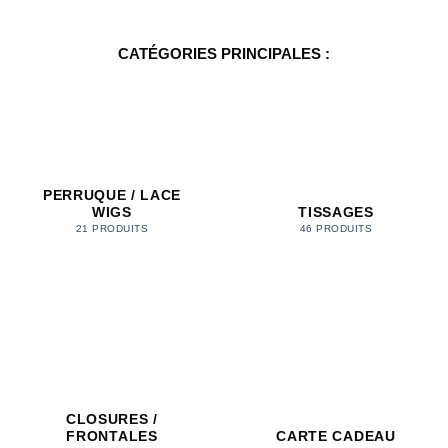
53,00€
prix :
à
134,00€
89,00€
à
278,00€
CATÉGORIES PRINCIPALES :
PERRUQUE / LACE
WIGS
TISSAGES
21 PRODUITS
46 PRODUITS
CLOSURES /
FRONTALES
CARTE CADEAU