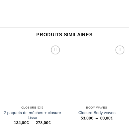
PRODUITS SIMILAIRES
Ajouter
Ajouter
à la
à la
wishlist
wishlist
CLOSURE 5X5
BODY WAVES
2 paquets de mèches + closure
Closure Body waves
Lisse
Plage
53,00
€
–
89,00
€
de
Plage
134,00
€
–
278,00
€
prix :
de