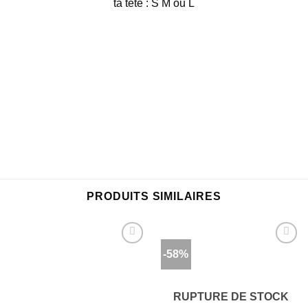
ta tête : S M ou L
PRODUITS SIMILAIRES
-58%
Ajouter
Ajouter
à la
à la
wishlist
wishlist
RUPTURE DE STOCK