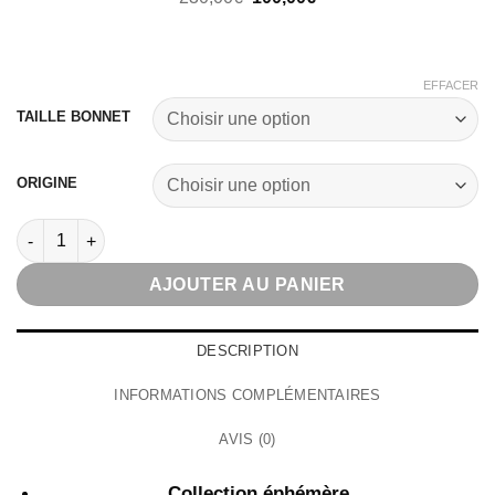
prix
prix
initial
actuel
était :
est :
230,00€.
100,00€.
EFFACER
TAILLE BONNET
ORIGINE
quantité de Greeny Wig
AJOUTER AU PANIER
DESCRIPTION
INFORMATIONS COMPLÉMENTAIRES
AVIS (0)
Collection éphémère