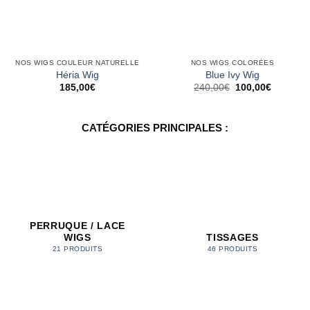
NOS WIGS COULEUR NATURELLE
NOS WIGS COLORÉES
Héria Wig
Blue Ivy Wig
Le
Le
185,00
€
240,00
€
100,00
€
prix
prix
initial
actuel
était :
est :
240,00€.
100,00€.
CATÉGORIES PRINCIPALES :
PERRUQUE / LACE
WIGS
TISSAGES
21 PRODUITS
46 PRODUITS