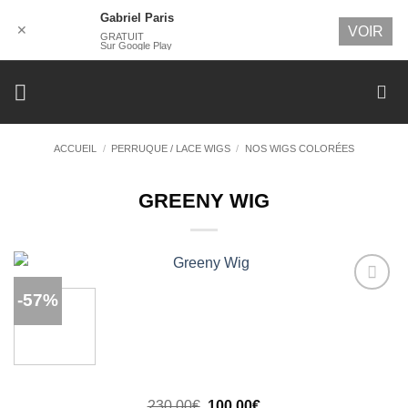
Gabriel Paris
✕
VOIR
GRATUIT
Sur Google Play
Passer
au
contenu
ACCUEIL
/
PERRUQUE / LACE WIGS
/
NOS WIGS COLORÉES
GREENY WIG
-57%
Ajouter
à la
wishlist
Le
Le
230,00
€
100,00
€