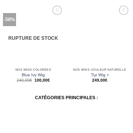
-58%
Ajouter
Ajouter
à la
à la
wishlist
wishlist
RUPTURE DE STOCK
NOS WIGS COLORÉES
NOS WIGS COULEUR NATURELLE
Blue Ivy Wig
Tiyi Wig +
Le
Le
240,00
€
100,00
€
249,00
€
prix
prix
initial
actuel
était :
est :
240,00€.
100,00€.
CATÉGORIES PRINCIPALES :