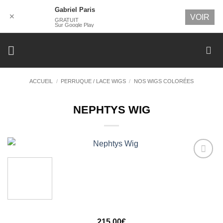
Gabriel Paris
✕
VOIR
GRATUIT
Sur Google Play
Passer
au
contenu
ACCUEIL
/
PERRUQUE / LACE WIGS
/
NOS WIGS COLORÉES
NEPHTYS WIG
Ajouter
à la
wishlist
215,00
€