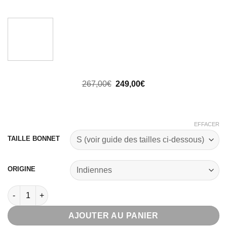
Le
Le
267,00
€
249,00
€
prix
prix
initial
actuel
était :
est :
267,00€.
249,00€.
EFFACER
TAILLE BONNET
ORIGINE
quantité de Nera Wig
AJOUTER AU PANIER