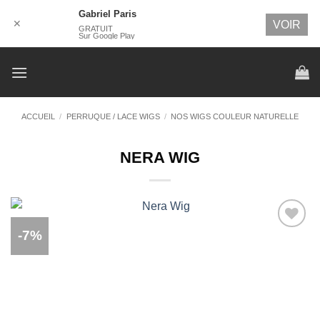
Gabriel Paris
✕
VOIR
GRATUIT
Sur Google Play
Passer
au
contenu
ACCUEIL
/
PERRUQUE / LACE WIGS
/
NOS WIGS COULEUR NATURELLE
NERA WIG
-7%
Ajouter
à la
wishlist