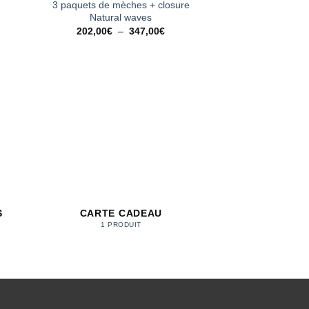
3 paquets de mèches + closure
2 paquets de mèche
Natural waves
Natural
e
Plage
202,00
€
–
347,00
€
205,00
€
de
0€
prix :
202,00€
0€
à
347,00€
S
CARTE CADEAU
1 PRODUIT