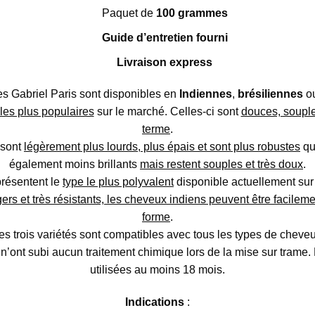
Paquet de
100 grammes
Guide d’entretien fourni
Livraison express
 Gabriel Paris sont disponibles en
Indiennes
,
brésiliennes
o
 les plus populaires
sur le marché. Celles-ci sont
douces, souple
terme
.
 sont
légèrement plus lourds, plus épais et sont plus robustes
que
également moins brillants
mais restent souples et très doux
.
résentent le
type le plus polyvalent
disponible actuellement sur
rs et très résistants, les cheveux indiens peuvent être facileme
forme
.
es trois variétés sont compatibles avec tous les types de cheveu
ont subi aucun traitement chimique lors de la mise sur trame. B
utilisées au moins 18 mois.
Indications
: