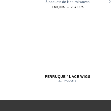
2
3 paquets de Natural waves
Plage
149,00
€
–
267,00
€
de
prix :
149,00€
à
267,00€
PERRUQUE / LACE WIGS
21 PRODUITS