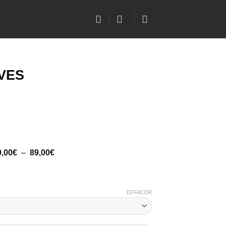
VES
Plage
0,00
€
–
89,00
€
de
prix :
50,00€
à
89,00€
EFFACER