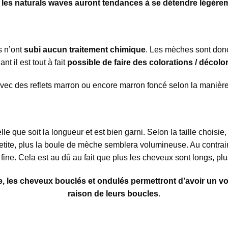
, les naturals waves auront tendances à se détendre légère
s n’ont
subi aucun traitement chimique
. Les mèches sont don
nt il est tout à fait
possible de faire des colorations / décolo
avec des reflets marron ou encore marron foncé selon la manièr
le que soit la longueur et est bien garni. Selon la taille chois
 petite, plus la boule de mèche semblera volumineuse. Au contraire
ine. Cela est au dû au fait que plus les cheveux sont longs, plus
e, les cheveux bouclés et ondulés permettront d’avoir un 
raison de leurs boucles
.