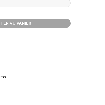
s Natural waves
TER AU PANIER
rron