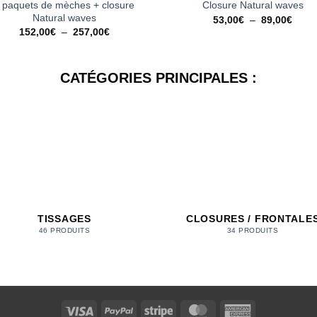
 paquets de mèches + closure
Closure Natural waves
Natural waves
Plag
53,00
€
–
89,00
€
de
Plage
152,00
€
–
257,00
€
prix :
de
53,0
prix :
à
152,00€
89,0
à
CATÉGORIES PRINCIPALES :
257,00€
TISSAGES
CLOSURES / FRONTALE
46 PRODUITS
34 PRODUITS
Visa
PayPal
Stripe
MasterCard
American