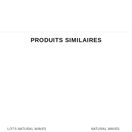
PRODUITS SIMILAIRES
Ajouter
Ajo
à la
à 
wishlist
wish
LOTS NATURAL WAVES
NATURAL WAVES