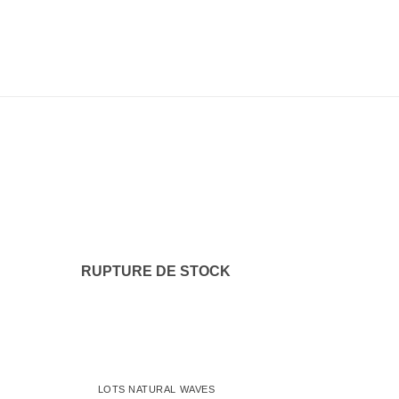
uter
Ajouter
la
à la
list
wishlist
RUPTURE DE STOCK
LOTS NATURAL WAVES
LOTS NATU