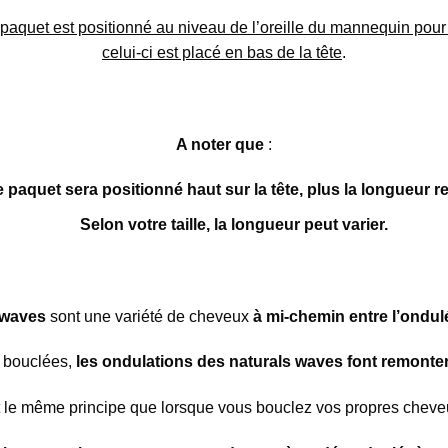
 paquet est positionné au niveau de l’oreille du mannequin pou
celui-ci est placé en bas de la tête
.
A noter que
:
e paquet sera positionné haut sur la tête, plus la longueur 
Selon votre taille, la longueur peut varier.
 waves
sont une variété de cheveux
à mi-chemin entre l’ondulé
 bouclées,
les ondulations des naturals waves font remonter
 le même principe que lorsque vous bouclez vos propres cheveu