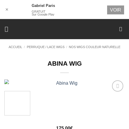
Gabriel Paris
✕
VOIR
GRATUIT
Sur Google Play
Passer
au
contenu
ACCUEIL
/
PERRUQUE / LACE WIGS
/
NOS WIGS COULEUR NATURELLE
ABINA WIG
Ajouter
à la
wishlist
175,00
€