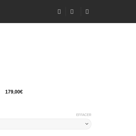
179,00
€
EFFACER
urly 5x5)