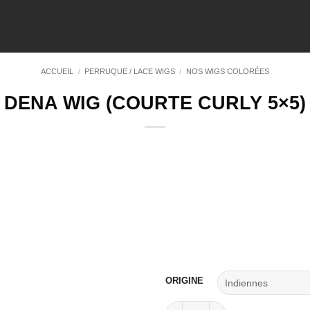
ACCUEIL
/
PERRUQUE / LACE WIGS
/
NOS WIGS COLORÉES
DENA WIG (COURTE CURLY 5×5)
Ajouter
à la
wishlist
ORIGINE
quantité de Dena Wig (courte c