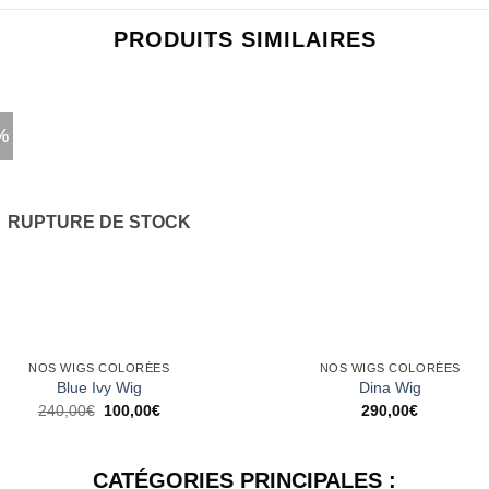
PRODUITS SIMILAIRES
%
Ajouter
Ajo
à la
à 
wishlist
wish
RUPTURE DE STOCK
NOS WIGS COLORÉES
NOS WIGS COLORÉES
Blue Ivy Wig
Dina Wig
Le
Le
240,00
€
100,00
€
290,00
€
prix
prix
initial
actuel
était :
est :
240,00€.
100,00€.
CATÉGORIES PRINCIPALES :