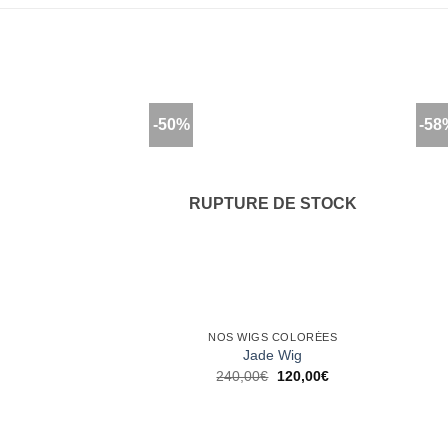
-50%
-58
Ajouter
à la
wishlist
RUPTURE DE STOCK
NOS WIGS COLORÉES
Jade Wig
Le
Le
240,00
€
120,00
€
prix
prix
initial
actuel
était :
est :
240,00€.
120,00€.