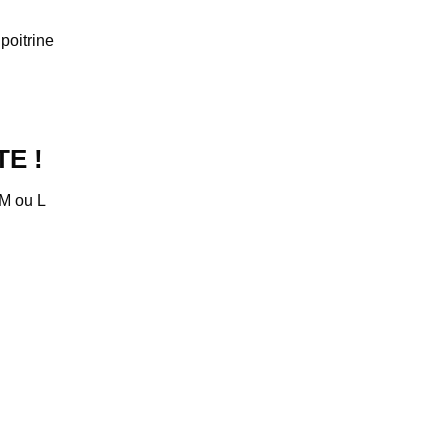
 poitrine
E !
S M ou L