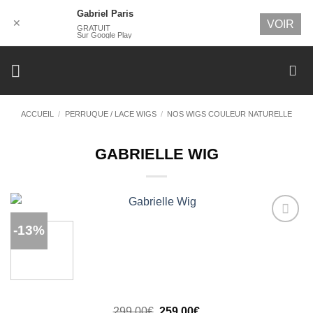
Gabriel Paris
✕
VOIR
GRATUIT
Sur Google Play
Passer
au
contenu
ACCUEIL
/
PERRUQUE / LACE WIGS
/
NOS WIGS COULEUR NATURELLE
GABRIELLE WIG
-13%
Ajouter
à la
wishlist
Le
Le
299,00
€
259,00
€