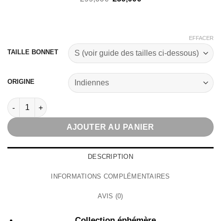
prix
prix
initial
actuel
était :
est :
299,00€.
259,00€.
EFFACER
TAILLE BONNET
ORIGINE
quantité de Gabrielle Wig
AJOUTER AU PANIER
DESCRIPTION
INFORMATIONS COMPLÉMENTAIRES
AVIS (0)
Collection éphémère