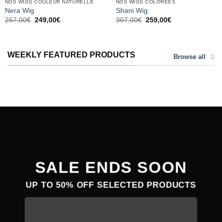
NOS WIGS COULEUR NATURELLE
NOS WIGS COLORÉES
Nera Wig
Shani Wig
Le
Le
Le
Le
267,00
€
249,00
€
307,00
€
259,00
€
prix
prix
prix
prix
initial
actuel
initial
actuel
était :
est :
était :
est :
267,00€.
249,00€.
307,00€.
259,00€.
WEEKLY FEATURED PRODUCTS
Browse all
SALE ENDS SOON
UP TO
50% OFF
SELECTED PRODUCTS