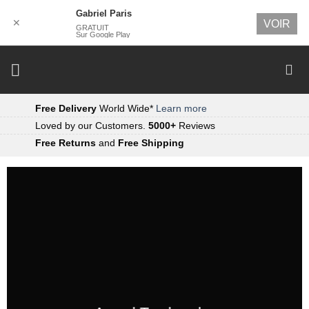
Gabriel Paris
✕
VOIR
GRATUIT
Sur Google Play
Passer
au
contenu
Free Delivery
World Wide*
Learn more
Loved by our Customers.
5000+
Reviews
Free Returns
and
Free Shipping